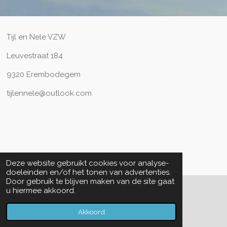
Tijl en Nele VZW
Leuvestraat 184
9320 Erembodegem
tijlennele@outlook.com
Deze website gebruikt cookies voor analyse-
doeleinden en/of het tonen van advertenties.
Door gebruik te blijven maken van de site gaat
u hiermee akkoord.
© 2022 - 2026 Tijl en Nele reservatie
Powered by
JouwWeb
Akkoord